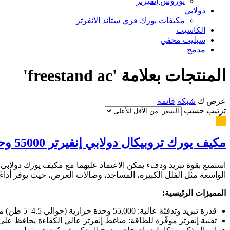
توروس إنفيرتر
دولابي
مكيفات يورك فري ستاند الانفرتر
الكاسيت
سبليت مخفي
مدمج
المنتجات بعلامة 'freestand ac'
عرض ك
شبكة
قائمة
ترتيب حسب
مكيف يورك تروبيكال دولابي إنفيرتر 55000 وحدة تبريد و تدفئة - واي فاي
الواسعة مثل الفلل الكبيرة، المساجد، وصالات العرض، حيث يوفر أداءً ق
المميزات الرئيسية:
قدرة تبريد وتدفئة عالية: 55,000 وحدة حرارية (حوالي 4.5–5 طن) مناسبة للمساحات الكبيرة والأسقف المرتفعة.
تقنية إنفرتر موفّرة للطاقة: ضاغط إنفرتر عالي الكفاءة يحافظ على