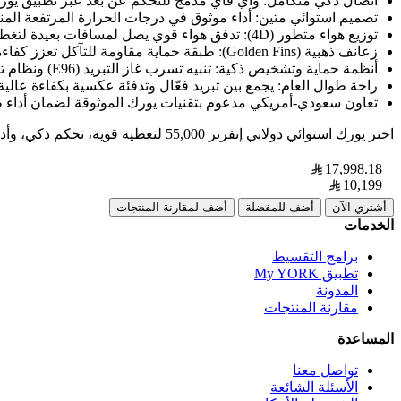
اتصال ذكي متكامل: واي فاي مدمج للتحكم عن بُعد عبر تطبيق يور
تصميم استوائي متين: أداء موثوق في درجات الحرارة المرتفعة المن
توزيع هواء متطور (4D): تدفق هواء قوي يصل لمسافات بعيدة لتغطية المساحات العميقة والواسعة بشكل متساوٍ.
زعانف ذهبية (Golden Fins): طبقة حماية مقاومة للتآكل تعزز كفاءة انتقال الحرارة وتضمن أداءً مستقرًا وعمرًا أطول للجهاز.
أنظمة حماية وتشخيص ذكية: تنبيه تسرب غاز التبريد (E96) ونظام تشخيص ذاتي برموز واضحة لتسهيل الصيانة.
راحة طوال العام: يجمع بين تبريد فعّال وتدفئة عكسية بكفاءة عالية
تعاون سعودي-أمريكي مدعوم بتقنيات يورك الموثوقة لضمان أداء ط
اختر يورك استوائي دولابي إنفرتر 55,000 لتغطية قوية، تحكم ذكي، وأداء يعتمد عليه في المساحات الكبيرة مصمم ليتحمل أقسى الظروف المناخية في المملكة.
17,998.18
10,199
أشتري الآن
أضف للمفضلة
أضف لمقارنة المنتجات
الخدمات
برامج التقسيط
تطبيق My YORK
المدونة
مقارنة المنتجات
المساعدة
تواصل معنا
الأسئلة الشائعة