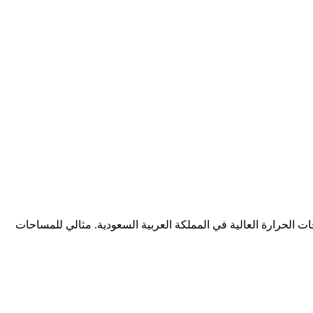
إنفرتر 55,000 وحدة حرارية (≈4.5–5 طن)، المصمم خصيصًا لتحمل درجات الحرارة العالية في المملكة العربية السعودية. مثالي للمساحات