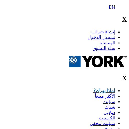
EN
X
إنشاء حساب
تسجيل الدخول
المفضلة
سلة التسوق
X
لماذا يورك؟
الأكثر مبيعاً
سبليت
شباك
دولابي
الكاسيت
سبليت مخفي
مدمج