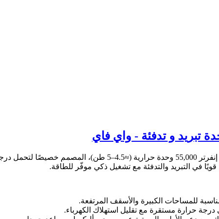
استمتع بقوة تبريد ودفء يمكن الاعتماد عليهما مع مكيف يورك دولابي 
ويًا في التبريد والتدفئة مع تشغيل ذكي موفّر للطاقة.
 درجة حرارة مستقرة مع تقليل استهلاك الكهرباء.