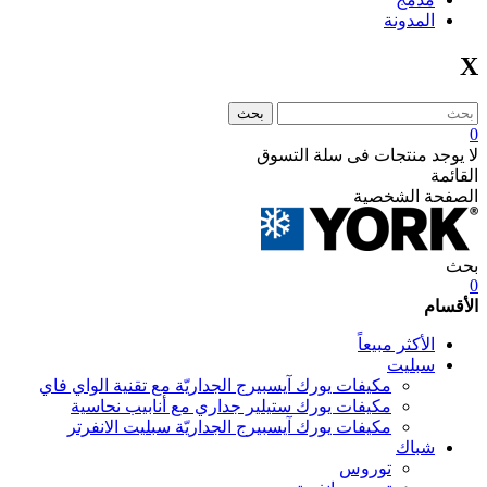
المدونة
X
بحث
0
لا يوجد منتجات فى سلة التسوق
القائمة
الصفحة الشخصية
بحث
0
الأقسام
الأكثر مبيعاً
سبليت
مكيفات يورك آيسبيرج الجداريّة مع تقنية الواي فاي
مكيفات يورك ستيلير جداري مع أنابيب نحاسية
مكيفات يورك آيسبيرج الجداريّة سبليت الانفرتر
شباك
توروس