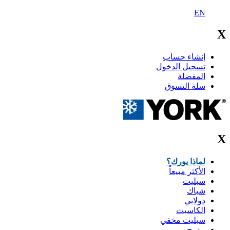
EN
X
إنشاء حساب
تسجيل الدخول
المفضلة
سلة التسوق
X
لماذا يورك؟
الأكثر مبيعاً
سبليت
شباك
دولابي
الكاسيت
سبليت مخفي
مدمج