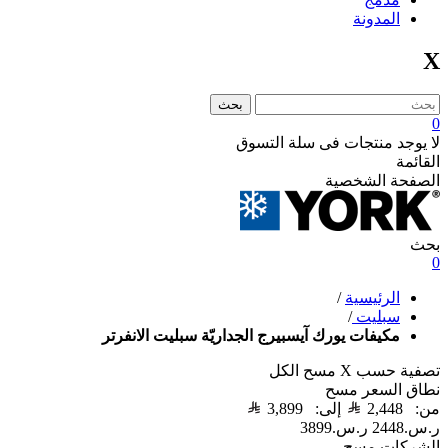
المدونة
X
بحث
0
لا يوجد منتجات فى سلة التسوق
القائمة
الصفحة الشخصية
بحث
0
الرئيسية
/
سبليت
/
مكيفات يورك آيسبيرج الجداريّة سبليت الانفرتر
تصفية حسب
X
مسح الكل
نطاق السعر
مسح
من:
2,448
إلى:
3,899
ر.س.‏2448
ر.س.‏3899
الشركات
مسح