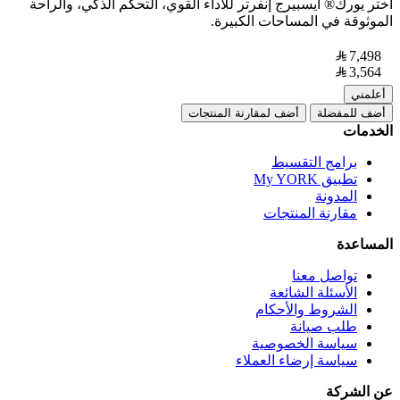
اختر يورك® آيسبيرج إنفرتر للأداء القوي، التحكم الذكي، والراحة
الموثوقة في المساحات الكبيرة.
7,498
3,564
أعلمني
أضف للمفضلة
أضف لمقارنة المنتجات
الخدمات
برامج التقسيط
تطبيق My YORK
المدونة
مقارنة المنتجات
المساعدة
تواصل معنا
الأسئلة الشائعة
الشروط والأحكام
طلب صيانة
سياسة الخصوصية
سياسة إرضاء العملاء
عن الشركة