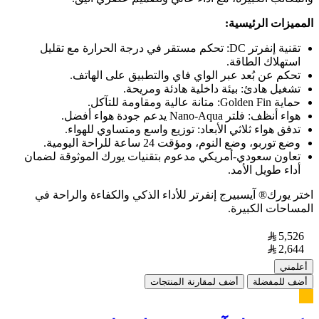
المميزات الرئيسية:
تقنية إنفرتر DC: تحكم مستقر في درجة الحرارة مع تقليل
استهلاك الطاقة.
تحكم عن بُعد عبر الواي فاي والتطبيق على الهاتف.
تشغيل هادئ: بيئة داخلية هادئة ومريحة.
حماية Golden Fin: متانة عالية ومقاومة للتآكل.
هواء أنظف: فلتر Nano-Aqua يدعم جودة هواء أفضل.
تدفق هواء ثلاثي الأبعاد: توزيع واسع ومتساوي للهواء.
وضع توربو، وضع النوم، ومؤقت 24 ساعة للراحة اليومية.
تعاون سعودي-أمريكي مدعوم بتقنيات يورك الموثوقة لضمان
أداء طويل الأمد.
اختر يورك® آيسبيرج إنفرتر للأداء الذكي والكفاءة والراحة في
المساحات الكبيرة.
5,526
2,644
أعلمني
أضف للمفضلة
أضف لمقارنة المنتجات