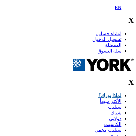
EN
X
إنشاء حساب
تسجيل الدخول
المفضلة
سلة التسوق
X
لماذا يورك؟
الأكثر مبيعاً
سبليت
شباك
دولابي
الكاسيت
سبليت مخفي
مدمج