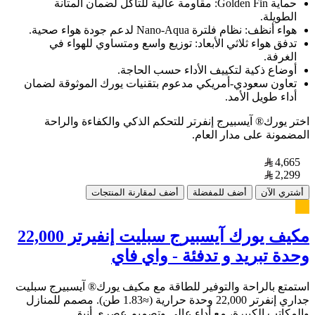
حماية Golden Fin: مقاومة عالية للتآكل لضمان المتانة
الطويلة.
هواء أنظف: نظام فلترة Nano-Aqua لدعم جودة هواء صحية.
تدفق هواء ثلاثي الأبعاد: توزيع واسع ومتساوي للهواء في
الغرفة.
أوضاع ذكية لتكييف الأداء حسب الحاجة.
تعاون سعودي-أمريكي مدعوم بتقنيات يورك الموثوقة لضمان
أداء طويل الأمد.
اختر يورك® آيسبيرج إنفرتر للتحكم الذكي والكفاءة والراحة
المضمونة على مدار العام.
4,665
2,299
أشتري الآن
أضف للمفضلة
أضف لمقارنة المنتجات
مكيف يورك آيسبيرج سبليت إنفيرتر 22,000
وحدة تبريد و تدفئة - واي فاي
استمتع بالراحة والتوفير للطاقة مع مكيف يورك® آيسبيرج سبليت
جداري إنفرتر 22,000 وحدة حرارية (≈1.83 طن). مصمم للمنازل
والمكاتب الكبيرة، مع أداء عالي وتصميم عصري أنيق.