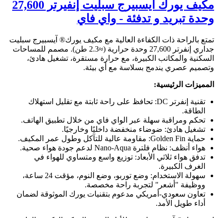
مكيف يورك آيسبيرج سبليت إنفيرتر 27,600
وحدة تبريد و تدفئة - واي فاي
تمتع بالراحة ذات الكفاءة العالية مع مكيف يورك® آيسبيرج سبليت
جداري إنفرتر 27,600 وحدة حرارية (≈2.3 طن). مصمم للمساحات
السكنية والمكاتب الكبيرة، مع حرارة مستقرة، تشغيل هادئ،
وتصميم عصري يندمج بسلاسة مع أي بيئة.
المميزات الرئيسية:
تقنية إنفرتر DC: تحافظ على راحة ثابتة مع تقليل استهلاك
الطاقة.
تحكم ومراقبة سهلة عبر الواي فاي من خلال تطبيق الهاتف.
تشغيل هادئ: ضوضاء منخفضة داخليًا وخارجيًا.
حماية Golden Fin: مقاومة عالية للتآكل وطول عمر المكيف.
هواء أنظف: نظام فلترة Nano-Aqua لدعم جودة هواء صحية.
تدفق هواء ثلاثي الأبعاد: توزيع واسع ومتساوي للهواء في
الغرف الكبيرة.
سهولة الاستخدام: وضع توربو، وضع النوم، مؤقت 24 ساعة،
ووظيفة "أشعر" لتجربة راحة مخصصة.
تعاون سعودي-أمريكي مدعوم بتقنيات يورك الموثوقة لضمان
أداء طويل الأمد.