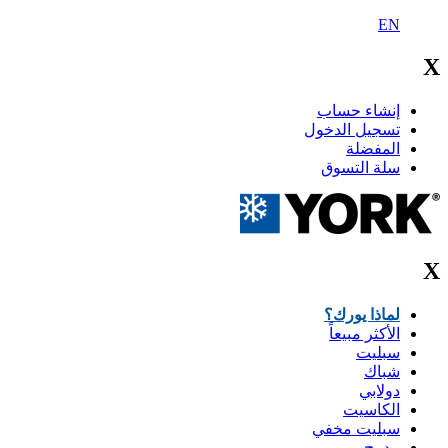
EN
X
إنشاء حساب
تسجيل الدخول
المفضلة
سلة التسوق
X
لماذا يورك؟
الأكثر مبيعاً
سبليت
شباك
دولابي
الكاسيت
سبليت مخفي
مدمج