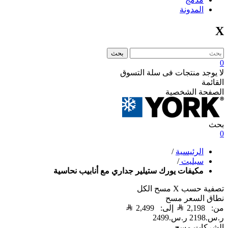
المدونة
X
بحث
0
لا يوجد منتجات فى سلة التسوق
القائمة
الصفحة الشخصية
بحث
0
الرئيسية
/
سبليت
/
مكيفات يورك ستيلير جداري مع أنابيب نحاسية
تصفية حسب
X
مسح الكل
نطاق السعر
مسح
من:
2,198
إلى:
2,499
ر.س.‏2198
ر.س.‏2499
الشركات
مسح