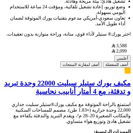
تشغيل هادئ: بيئة مريحة وهادئة.
وضع توربو، إعادة تشغيل تلقائية، ومؤقت 24 ساعة للاستخدام
اليومي بسهولة.
تعاون سعودي-أمريكي مدعوم بتقنيات يورك الموثوقة لضمان
أداء طويل الأمد.
اختر يورك® ستيلر لأداء قوي، متانة، وراحة متوازنة بدون تعقيدات.
3,588
2,099
أعلمني
أضف للمفضلة
أضف لمقارنة المنتجات
مكيف يورك ستيلر سبليت 22000 وحدة تبريد
و تدفئة، مع 4 أمتار أنابيب نحاسية
استمتع بالراحة الموثوقة مع مكيف يورك®ستيلر سبليت جداري
22,000 وحدة حرارية (≈1.83 طن). مصمم للمساحات السكنية
والمكاتب الصغيرة 20–28 م²، ويقدم التبريد والتدفئة بكفاءة مع
تشغيل هادئ وتوزيع هواء متساوي.
المميزات الرئيسية: