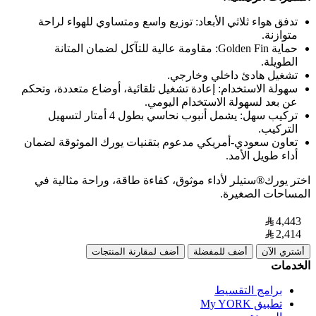
تدفق هواء ثلاثي الأبعاد: توزيع واسع ومتساوي للهواء لراحة
متوازنة.
حماية Golden Fin: مقاومة عالية للتآكل لضمان المتانة
الطويلة.
تشغيل هادئ داخلي وخارجي.
سهولة الاستخدام: إعادة تشغيل تلقائية، أوضاع متعددة، وتحكم
عن بعد لسهولة الاستخدام اليومي.
تركيب سهل: يشمل أنبوب نحاسي بطول 4 أمتار لتسهيل
التركيب.
تعاون سعودي-أمريكي مدعوم بتقنيات يورك الموثوقة لضمان
أداء طويل الأمد.
اختر يورك®ستيلر لأداء موثوق، كفاءة طاقة، وراحة مثالية في
المساحات الصغيرة.
4,443
2,414
أشتري الآن
أضف للمفضلة
أضف لمقارنة المنتجات
الخدمات
برامج التقسيط
تطبيق My YORK