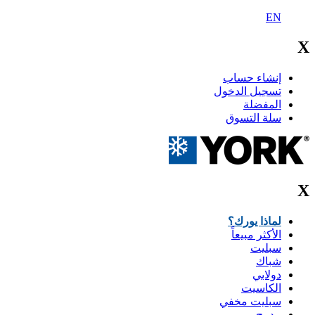
EN
X
إنشاء حساب
تسجيل الدخول
المفضلة
سلة التسوق
X
لماذا يورك؟
الأكثر مبيعاً
سبليت
شباك
دولابي
الكاسيت
سبليت مخفي
مدمج