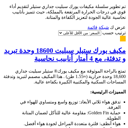
تم تطوير سلسلة مكيفات يورك سبليت جداري ستيلر لتقديم أداء
قوي في درجات الحرارة المرتفعة بالمملكة، حيث تتميز بأنابيب
نحاسية عالية الجودة لتعزيز الكفاءة والمتانة.
عرض ك
شبكة
قائمة
ترتيب حسب
مكيف يورك ستيلر سبليت 18600 وحدة تبريد
و تدفئة، مع 4 أمتار أنابيب نحاسية
تمتع بالراحة الموثوقة مع مكيف يورك® ستيلر سبليت جداري
18,600 وحدة حرارية (≈1.55 طن) . هذا المكيف مصمم لتبريد وتدفئة
المساحات السكنية والمكتبية الكبيرة بكفاءة عالية.
المميزات الرئيسية:
تدفق هواء ثلاثي الأبعاد: توزيع واسع ومتساوي للهواء في
الغرفة.
حماية Golden Fin: مقاومة عالية للتآكل لضمان المتانة
الطويلة.
هواء أنظف: فلترة متعددة المراحل لجودة هواء أفضل.