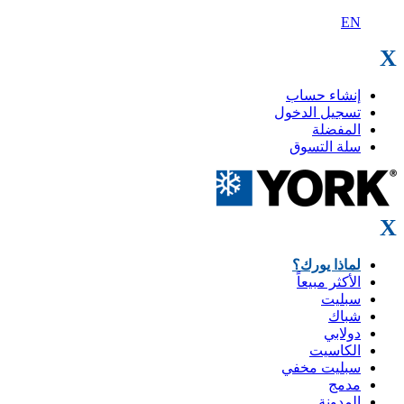
EN
X
إنشاء حساب
تسجيل الدخول
المفضلة
سلة التسوق
X
لماذا يورك؟
الأكثر مبيعاً
سبليت
شباك
دولابي
الكاسيت
سبليت مخفي
مدمج
المدونة