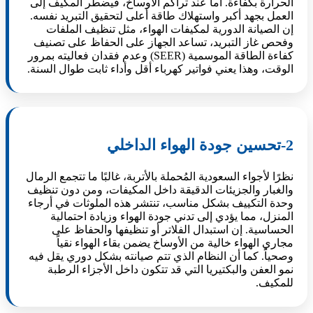
الحرارة بكفاءة. أما عند تراكم الأوساخ، فيضطر المكيف إلى
العمل بجهد أكبر واستهلاك طاقة أعلى لتحقيق التبريد نفسه.
إن الصيانة الدورية لمكيفات الهواء، مثل تنظيف الملفات
وفحص غاز التبريد، تساعد الجهاز على الحفاظ على تصنيف
كفاءة الطاقة الموسمية (SEER) وعدم فقدان فعاليته بمرور
الوقت، وهذا يعني فواتير كهرباء أقل وأداء ثابت طوال السنة.
2-تحسين جودة الهواء الداخلي
نظرًا لأجواء السعودية المُحملة بالأتربة، غالبًا ما تتجمع الرمال
والغبار والجزيئات الدقيقة داخل المكيفات، ومن دون تنظيف
وحدة التكييف بشكل مناسب، تنتشر هذه الملوثات في أرجاء
المنزل، مما يؤدي إلى تدني جودة الهواء وزيادة احتمالية
الحساسية. إن استبدال الفلاتر أو تنظيفها والحفاظ على
مجاري الهواء خالية من الأوساخ يضمن بقاء الهواء نقياً
وصحياً. كما أن النظام الذي تتم صيانته بشكل دوري يقل فيه
نمو العفن والبكتيريا التي قد تتكون داخل الأجزاء الرطبة
للمكيف.