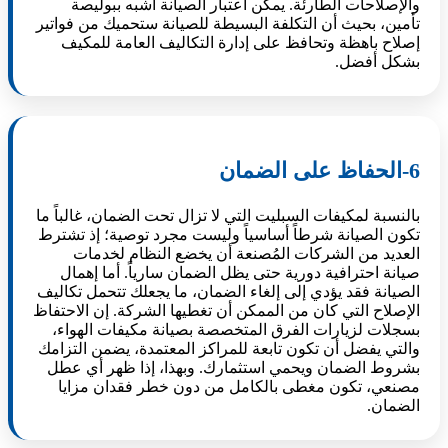
والإصلاحات الطارئة. يمكن اعتبار الصيانة أشبه ببوليصة
تأمين، بحيث أن التكلفة البسيطة للصيانة ستحميك من فواتير
إصلاح باهظة وتحافظ على إدارة التكاليف العامة للمكيف
بشكل أفضل.
6-الحفاظ على الضمان
بالنسبة لمكيفات السبليت التي لا تزال تحت الضمان، غالباً ما
تكون الصيانة شرطاً أساسياً وليست مجرد توصية؛ إذ تشترط
العديد من الشركات المُصنعة أن يخضع النظام لخدمات
صيانة احترافية دورية حتى يظل الضمان سارياً. أما إهمال
الصيانة فقد يؤدي إلى إلغاء الضمان، ما يجعلك تتحمل تكاليف
الإصلاح التي كان من الممكن أن تغطيها الشركة. إن الاحتفاظ
بسجلات لزيارات الفرق المتخصصة بصيانة مكيفات الهواء،
والتي يفضل أن تكون تابعة للمراكز المعتمدة، يضمن التزامك
بشروط الضمان ويحمي استثمارك. وبهذا، إذا ظهر أي عطل
مصنعي، تكون مغطى بالكامل من دون خطر فقدان مزايا
الضمان.